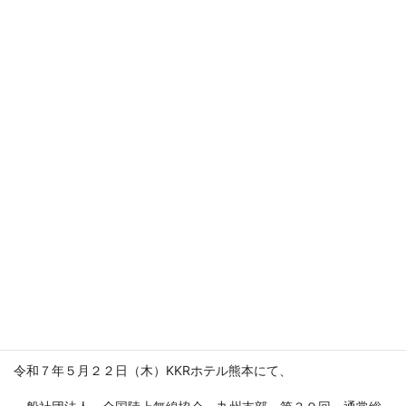
コ
ナ
ン
ビ
テ
ゲ
ン
ー
ブログ
ツ
シ
に
ョ
移
ン
HOME
ブログ
お知らせ
動
に
【一般社団法人 全国陸上無線協会 九州支部 第３９回 通常総会参加】
移
動
2025年5月23日
お知らせ
【一般社団法人 全国陸上無線協
会 九州支部 第３９回 通常総会
参加】
令和７年５月２２日（木）KKRホテル熊本にて、