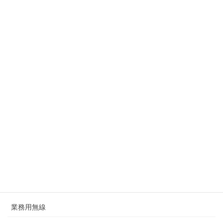
業務用無線
次の記事
高出力5W携帯型デジタルトラン
シーバー IC-DPR7S/IC-
DPR7SBT
2022年9月9日
サイト内検索
検
索:
商品の種類で探す
業務用無線