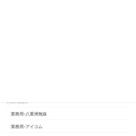
次の記事
iMESH（アプリ）
2020年12月12日
サイト内検索
検
索:
商品の種類で探す
業務用無線
業務用-八重洲無線
業務用-アイコム