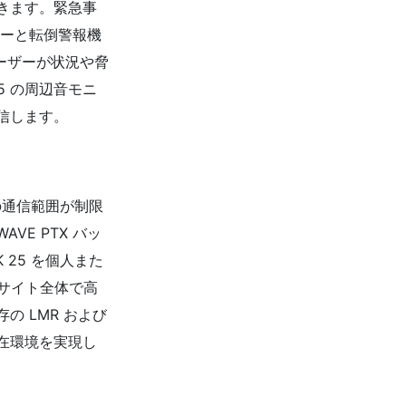
きます。緊急事
カーと転倒警報機
ーザーが状況や脅
5 の周辺音モニ
信します。
間の通信範囲が制限
E PTX バッ
 25 を個人また
、サイト全体で高
 LMR および
混在環境を実現し