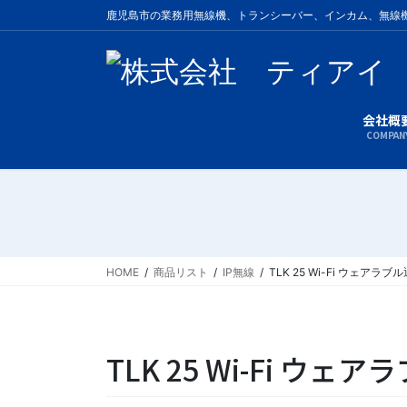
コ
ナ
鹿児島市の業務用無線機、トランシーバー、インカム、無線
ン
ビ
テ
ゲ
ン
ー
ツ
シ
に
ョ
会社概
COMPAN
移
ン
動
に
移
動
HOME
商品リスト
IP無線
TLK 25 Wi-Fi ウェアラ
TLK 25 Wi-Fi ウ