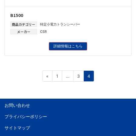
B1500
商品カテゴリー
特定小電力トランシーバー
メーカー
CSR
詳細情報はこちら
投
ペ
ペ
ペ
«
1
…
3
4
稿
ー
ー
ー
ナ
ジ
ジ
ジ
ビ
お問い合わせ
ゲ
ー
プライバシーポリシー
シ
サイトマップ