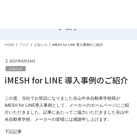
コ
ナ
ン
ビ
テ
ゲ
ン
ー
ブログ
ツ
シ
に
ョ
移
ン
HOME
ブログ
お知らせ
iMESH for LINE 導入事例のご紹介
動
に
移
動
2021年8月24日
お知らせ
iMESH for LINE 導入事例のご紹介
この度、当社でお世話になりました谷山中央自動車学校様が
iMESH for LINE導入事例として、メーカーのホームページにご紹
介いただきました。記事にあたってご協力いただきました谷山中
央自動車学校、メーカーの皆様には感謝申し上げます。
下記記事