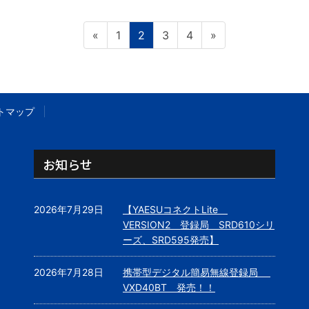
ペ
ペ
ペ
ペ
«
1
2
3
4
»
ー
ー
ー
ー
ジ
ジ
ジ
ジ
トマップ
お知らせ
2026年7月29日
【YAESUコネクトLite
VERSION2 登録局 SRD610シリ
ーズ、SRD595発売】
2026年7月28日
携帯型デジタル簡易無線登録局
VXD40BT 発売！！