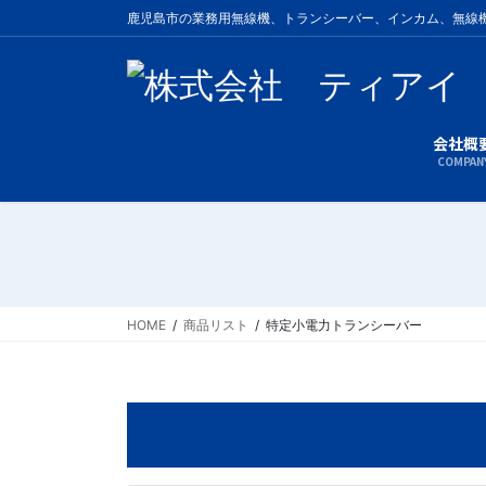
コ
ナ
鹿児島市の業務用無線機、トランシーバー、インカム、無線
ン
ビ
テ
ゲ
ン
ー
ツ
シ
に
ョ
会社概
COMPAN
移
ン
動
に
移
動
HOME
商品リスト
特定小電力トランシーバー